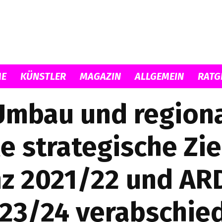
Musicload
E
KÜNSTLER
MAGAZIN
ALLGEMEIN
RATG
Umbau und regiona
le strategische Zie
z 2021/22 und AR
23/24 verabschie