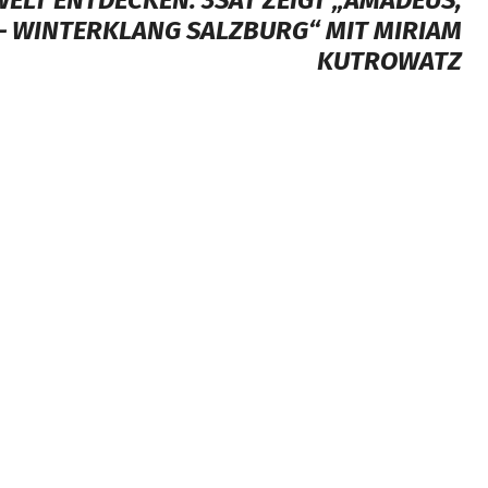
LT ENTDECKEN: 3SAT ZEIGT „AMADEUS,
– WINTERKLANG SALZBURG“ MIT MIRIAM
KUTROWATZ