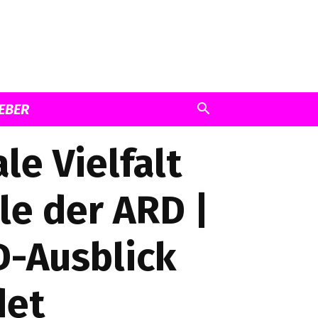
EBER
le Vielfalt
le der ARD |
D-Ausblick
det