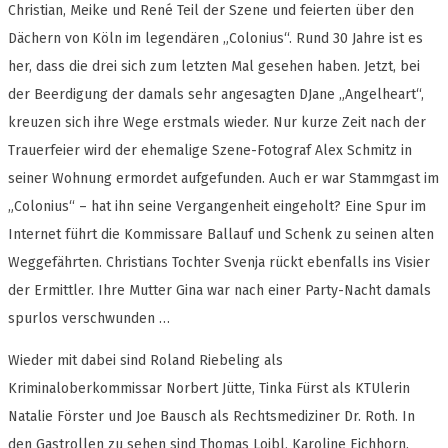
Christian, Meike und René Teil der Szene und feierten über den
Dächern von Köln im legendären „Colonius“. Rund 30 Jahre ist es
her, dass die drei sich zum letzten Mal gesehen haben. Jetzt, bei
der Beerdigung der damals sehr angesagten DJane „Angelheart“,
kreuzen sich ihre Wege erstmals wieder. Nur kurze Zeit nach der
Trauerfeier wird der ehemalige Szene-Fotograf Alex Schmitz in
seiner Wohnung ermordet aufgefunden. Auch er war Stammgast im
„Colonius“ – hat ihn seine Vergangenheit eingeholt? Eine Spur im
Internet führt die Kommissare Ballauf und Schenk zu seinen alten
Weggefährten. Christians Tochter Svenja rückt ebenfalls ins Visier
der Ermittler. Ihre Mutter Gina war nach einer Party-Nacht damals
spurlos verschwunden …
Wieder mit dabei sind Roland Riebeling als
Kriminaloberkommissar Norbert Jütte, Tinka Fürst als KTUlerin
Natalie Förster und Joe Bausch als Rechtsmediziner Dr. Roth. In
den Gastrollen zu sehen sind Thomas Loibl, Karoline Eichhorn,