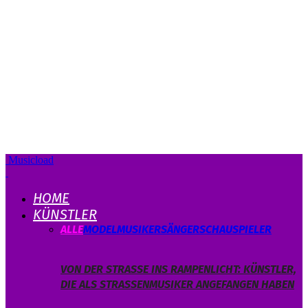
Musicload
HOME
KÜNSTLER
ALLE
MODEL
MUSIKER
SÄNGER
SCHAUSPIELER
VON DER STRASSE INS RAMPENLICHT: KÜNSTLER, D
IE ALS STRASSENMUSIKER ANGEFANGEN HABEN