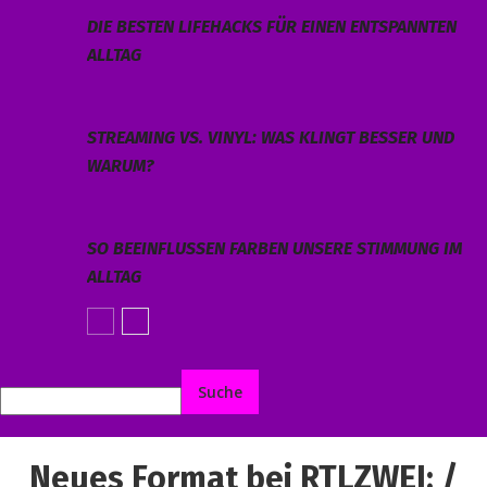
DIE BESTEN LIFEHACKS FÜR EINEN ENTSPANNTEN
ALLTAG
STREAMING VS. VINYL: WAS KLINGT BESSER UND
WARUM?
SO BEEINFLUSSEN FARBEN UNSERE STIMMUNG IM
ALLTAG
Neues Format bei RTLZWEI: /