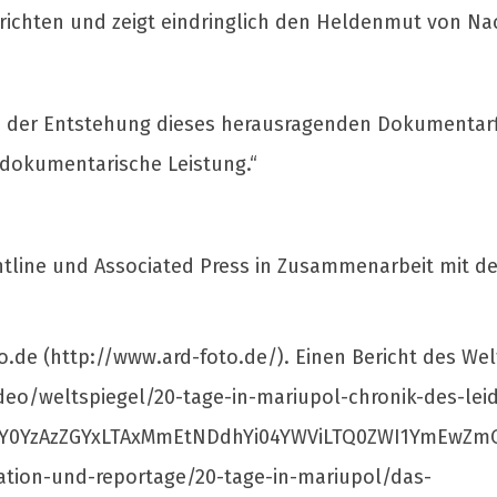
richten und zeigt eindringlich den Heldenmut von Nac
n der Entstehung dieses herausragenden Dokumentarfilm
dokumentarische Leistung.“
ontline und Associated Press in Zusammenarbeit mit de
de (http://www.ard-foto.de/). Einen Bericht des Welt
eo/weltspiegel/20-tage-in-mariupol-chronik-des-lei
Y0YzAzZGYxLTAxMmEtNDdhYi04YWViLTQ0ZWI1YmEwZmQ3Yw)
tion-und-reportage/20-tage-in-mariupol/das-