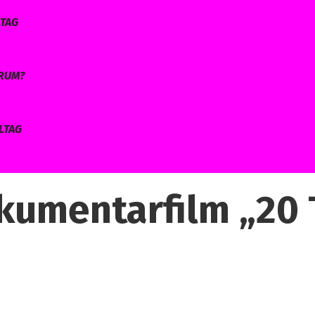
LTAG
ARUM?
LTAG
kumentarfilm „20 