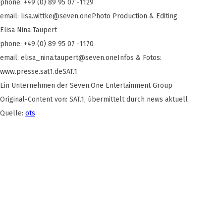
phone: +49 (0) 89 95 07 -1129
email:
lisa.wittke@seven.onePhoto
Production & Editing
Elisa Nina Taupert
phone: +49 (0) 89 95 07 -1170
email:
elisa_nina.taupert@seven.oneInfos
& Fotos:
www.presse.sat1.deSAT.1
Ein Unternehmen der Seven.One Entertainment Group
Original-Content von: SAT.1, übermittelt durch news aktuell
Quelle:
ots