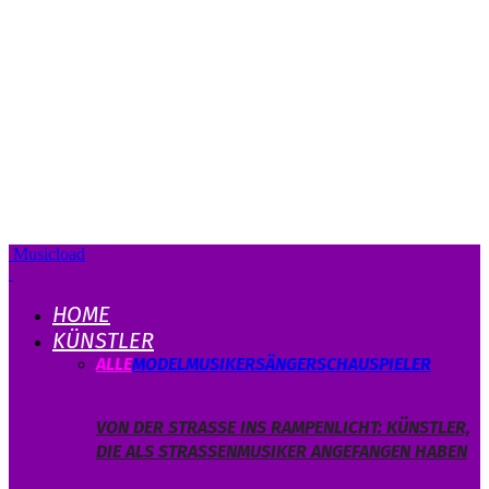
Musicload
HOME
KÜNSTLER
ALLE
MODEL
MUSIKER
SÄNGER
SCHAUSPIELER
VON DER STRASSE INS RAMPENLICHT: KÜNSTLER, D
IE ALS STRASSENMUSIKER ANGEFANGEN HABEN