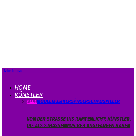
Musicload
HOME
KÜNSTLER
ALLE
MODEL
MUSIKER
SÄNGER
SCHAUSPIELER
VON DER STRASSE INS RAMPENLICHT: KÜNSTLER, D
IE ALS STRASSENMUSIKER ANGEFANGEN HABEN