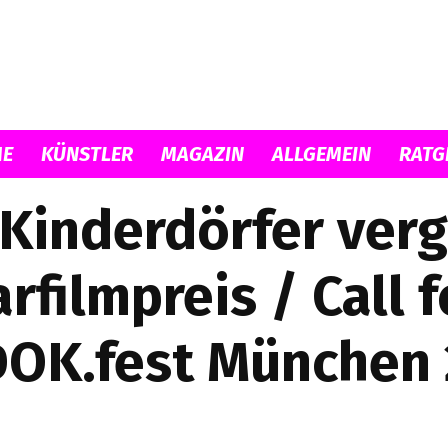
Musicload
E
KÜNSTLER
MAGAZIN
ALLGEMEIN
RATG
Kinderdörfer ver
ilmpreis / Call f
DOK.fest München