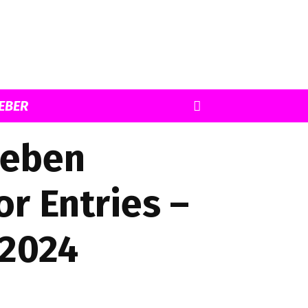
EBER
geben
or Entries –
 2024