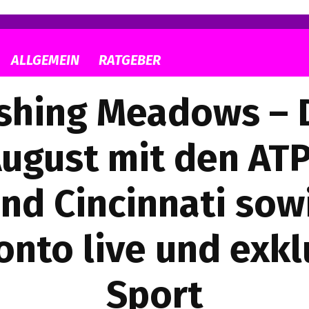
ALLGEMEIN
RATGEBER
ushing Meadows – 
August mit den ATP
nd Cincinnati so
onto live und exkl
Sport