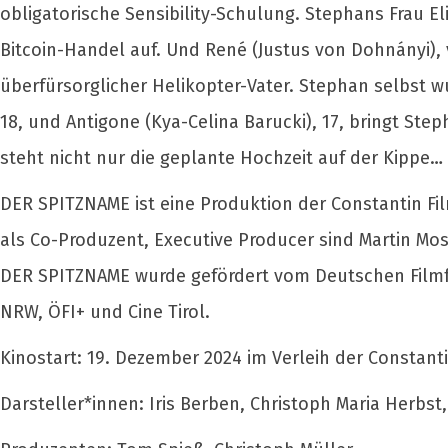
obligatorische Sensibility-Schulung. Stephans Frau El
Bitcoin-Handel auf. Und René (Justus von Dohnányi), v
überfürsorglicher Helikopter-Vater. Stephan selbst wu
18, und Antigone (Kya-Celina Barucki), 17, bringt St
steht nicht nur die geplante Hochzeit auf der Kippe…
DER SPITZNAME ist eine Produktion der Constantin Fi
als Co-Produzent, Executive Producer sind Martin M
DER SPITZNAME wurde gefördert vom Deutschen Filmför
NRW, ÖFI+ und Cine Tirol.
Kinostart: 19. Dezember 2024 im Verleih der Constanti
Darsteller*innen: Iris Berben, Christoph Maria Herbst