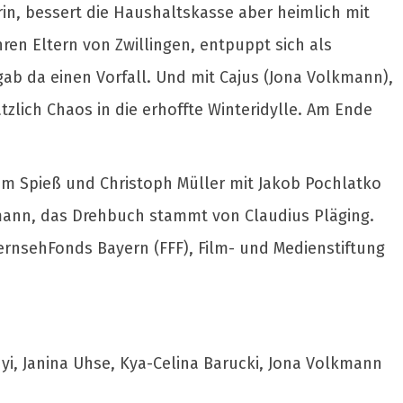
erin, bessert die Haushaltskasse aber heimlich mit
hren Eltern von Zwillingen, entpuppt sich als
gab da einen Vorfall. Und mit Cajus (Jona Volkmann),
zlich Chaos in die erhoffte Winteridylle. Am Ende
om Spieß und Christoph Müller mit Jakob Pochlatko
tmann, das Drehbuch stammt von Claudius Pläging.
ernsehFonds Bayern (FFF), Film- und Medienstiftung
ányi, Janina Uhse, Kya-Celina Barucki, Jona Volkmann