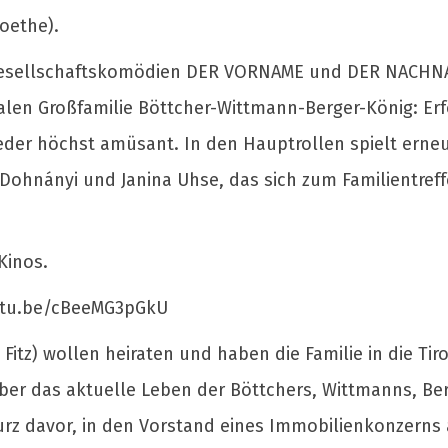
Goethe).
n Gesellschaftskomödien DER VORNAME und DER NACHNA
len Großfamilie Böttcher-Wittmann-Berger-König: Erf
wieder höchst amüsant. In den Hauptrollen spielt erne
n Dohnányi und Janina Uhse, das sich zum Familientreff
Kinos.
outu.be/cBeeMG3pGkU
Fitz) wollen heiraten und haben die Familie in die Ti
t über das aktuelle Leben der Böttchers, Wittmanns, 
rz davor, in den Vorstand eines Immobilienkonzerns a