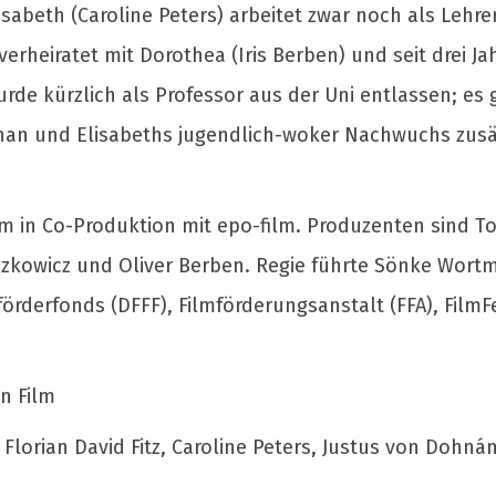
isabeth (Caroline Peters) arbeitet zwar noch als Lehr
erheiratet mit Dorothea (Iris Berben) und seit drei Ja
rde kürzlich als Professor aus der Uni entlassen; es 
ephan und Elisabeths jugendlich-woker Nachwuchs zusät
lm in Co-Produktion mit epo-film. Produzenten sind T
oszkowicz und Oliver Berben. Regie führte Sönke Wor
derfonds (DFFF), Filmförderungsanstalt (FFA), FilmF
n Film
, Florian David Fitz, Caroline Peters, Justus von Dohn