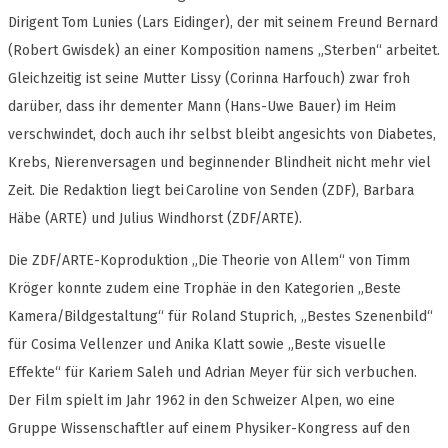
Dirigent Tom Lunies (Lars Eidinger), der mit seinem Freund Bernard
(Robert Gwisdek) an einer Komposition namens „Sterben“ arbeitet.
Gleichzeitig ist seine Mutter Lissy (Corinna Harfouch) zwar froh
darüber, dass ihr dementer Mann (Hans-Uwe Bauer) im Heim
verschwindet, doch auch ihr selbst bleibt angesichts von Diabetes,
Krebs, Nierenversagen und beginnender Blindheit nicht mehr viel
Zeit. Die Redaktion liegt bei Caroline von Senden (ZDF), Barbara
Häbe (ARTE) und Julius Windhorst (ZDF/ARTE).
Die ZDF/ARTE-Koproduktion „Die Theorie von Allem“ von Timm
Kröger konnte zudem eine Trophäe in den Kategorien „Beste
Kamera/Bildgestaltung“ für Roland Stuprich, „Bestes Szenenbild“
für Cosima Vellenzer und Anika Klatt sowie „Beste visuelle
Effekte“ für Kariem Saleh und Adrian Meyer für sich verbuchen.
Der Film spielt im Jahr 1962 in den Schweizer Alpen, wo eine
Gruppe Wissenschaftler auf einem Physiker-Kongress auf den