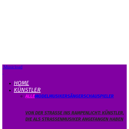
Musicload
HOME
KÜNSTLER
ALLE
MODEL
MUSIKER
SÄNGER
SCHAUSPIELER
VON DER STRASSE INS RAMPENLICHT: KÜNSTLER, D
IE ALS STRASSENMUSIKER ANGEFANGEN HABEN