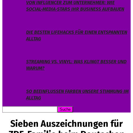
VON INFLUENCER ZUM UNTERNEHMER: WIE
SOCIAL-MEDIA-STARS IHR BUSINESS AUFBAUEN
DIE BESTEN LIFEHACKS FÜR EINEN ENTSPANNTEN
ALLTAG
STREAMING VS. VINYL: WAS KLINGT BESSER UND
WARUM?
SO BEEINFLUSSEN FARBEN UNSERE STIMMUNG IM
ALLTAG
Sieben Auszeichnungen für