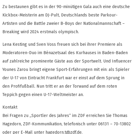
Zu bestaunen gibt es in der 90-minütigen Gala auch eine deutsche
Kickbox-Meisterin am DJ-Pult, Deutschlands beste Parkour-
Artisten und die Battle zweier B-Boys der Nationalmannschaft –
Breaking wird 2024 erstmals olympisch.
Lena Kesting und Sven Voss freuen sich bei ihrer Premiere als
Moderatoren-Duo im Bénazetsaal des Kurhauses in Baden-Baden
auf zahlreiche prominente Gäste aus der Sportwelt. Und Influencer
Younes Zarou bringt eigene Sport-Erfahrungen mit ein: als Spieler
der U-17 von Eintracht Frankfurt war er einst auf dem Sprung in
den Profifußball. Nun tritt er an der Torwand auf dem roten
Teppich gegen einen U-17-Weltmeister an.
Kontakt
Bei Fragen zu „Sportler des Jahres“ im ZDF erreichen Sie Thomas
Hagedorn, ZDF-Kommunikation, telefonisch unter 06131 – 70-13802
oder per E-Mail unter
hagedorn.t@zdf.de
.