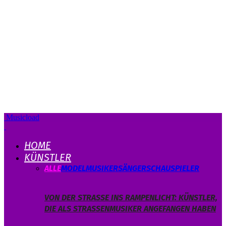
Musicload
HOME
KÜNSTLER
ALLE
MODEL
MUSIKER
SÄNGER
SCHAUSPIELER
VON DER STRASSE INS RAMPENLICHT: KÜNSTLER, D
IE ALS STRASSENMUSIKER ANGEFANGEN HABEN