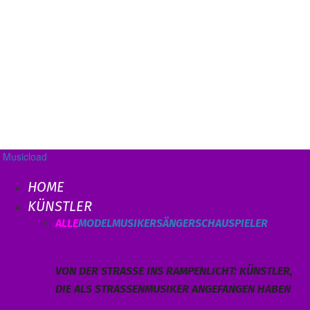
Musicload
HOME
KÜNSTLER
ALLE
MODEL
MUSIKER
SÄNGER
SCHAUSPIELER
VON DER STRASSE INS RAMPENLICHT: KÜNSTLER, D
IE ALS STRASSENMUSIKER ANGEFANGEN HABEN