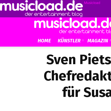
Musicload
HOME
KÜNSTLER
MAGAZIN
Sven Piets
Chefredakt
für Sus