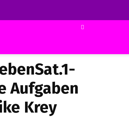
iebenSat.1-
ue Aufgaben
ike Krey