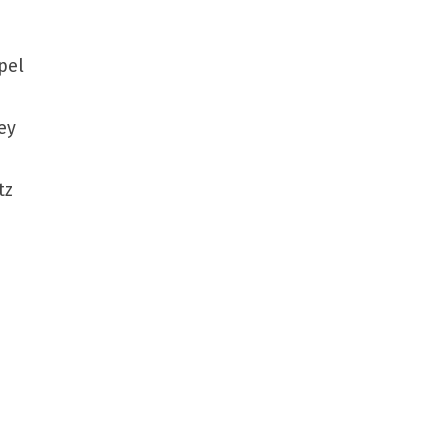
pel
ey
tz