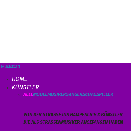
Musicload
HOME
KÜNSTLER
ALLE
MODEL
MUSIKER
SÄNGER
SCHAUSPIELER
VON DER STRASSE INS RAMPENLICHT: KÜNSTLER, D
IE ALS STRASSENMUSIKER ANGEFANGEN HABEN