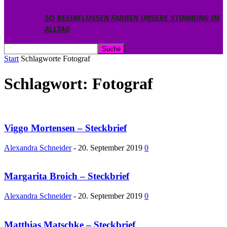
SO BEEINFLUSSEN FARBEN UNSERE STIMMUNG IM
ALLTAG
Start
Schlagworte
Fotograf
Schlagwort: Fotograf
Viggo Mortensen – Steckbrief
Alexandra Schneider
-
20. September 2019
0
Margarita Broich – Steckbrief
Alexandra Schneider
-
20. September 2019
0
Matthias Matschke – Steckbrief