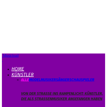
Musicload
HOME
KÜNSTLER
ALLE
MODEL
MUSIKER
SÄNGER
SCHAUSPIELER
VON DER STRASSE INS RAMPENLICHT: KÜNSTLER, D
IE ALS STRASSENMUSIKER ANGEFANGEN HABEN