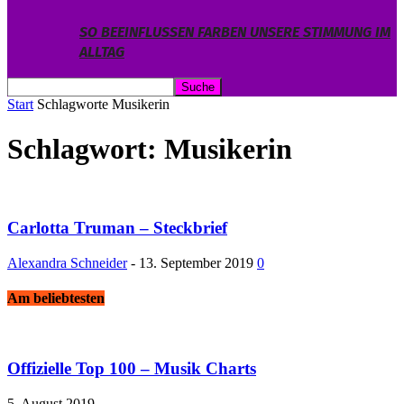
SO BEEINFLUSSEN FARBEN UNSERE STIMMUNG IM
ALLTAG
Start
Schlagworte
Musikerin
Schlagwort: Musikerin
Carlotta Truman – Steckbrief
Alexandra Schneider
-
13. September 2019
0
Am beliebtesten
Offizielle Top 100 – Musik Charts
5. August 2019