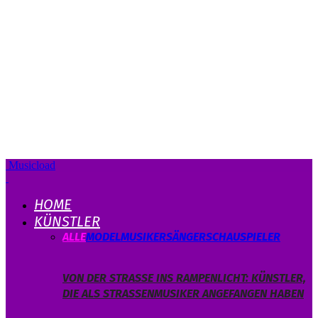
Musicload
HOME
KÜNSTLER
ALLE
MODEL
MUSIKER
SÄNGER
SCHAUSPIELER
VON DER STRASSE INS RAMPENLICHT: KÜNSTLER, D
IE ALS STRASSENMUSIKER ANGEFANGEN HABEN