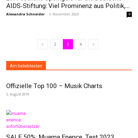
AIDS-Stiftung: Viel Prominenz aus Politik,...
Alexandra Schneider
-
5. November 2023
0
2
3
4
Am beliebtesten
Offizielle Top 100 – Musik Charts
5. August 2019
SALE 50%: Muama Enence, Test 2023,