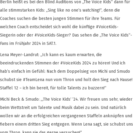
Berlin heißt es bei den Blind Auditions von „The Voice Kids“ dann für
alle stimmstarken Kids: „Sing like no one’s watching!“, denn die
Coaches suchen die besten jungen Stimmen für ihre Teams. Für
welchen Coach entscheidet sich wohl die künftige #VoiceKids-
Siegerin oder der #VoiceKids-Sieger? Das sehen die „The Voice Kids“-
Fans im Frühjahr 2024 in SAT.1.
Lena Meyer-Landrut: „Ich kann es kaum erwarten, die
beeindruckenden Stimmen der #VoiceKids 2024 zu hören! Und ich
hab’s einfach im Gefühl: Nach dem Doppelsieg von Michi und Smudo
schubst sie #TeamLena nun vom Thron und holt den Sieg nach Hause!
Staffel 12 – ich bin bereit, für tolle Talents zu buzzern!“
Michi Beck & Smudo: „‚The Voice Kids‘ ’24. Wir freuen uns sehr, wieder
beim Wettstreit um Talente und Musik dabei zu sein. Und natürlich
wollen wir an die erfolgreichen vergangenen Staffeln anknüpfen und
fiebern einem dritten Sieg entgegen. Wenn Lena sagt, sie schubst uns
vom Thron, kann sie das gerne versuchen!“