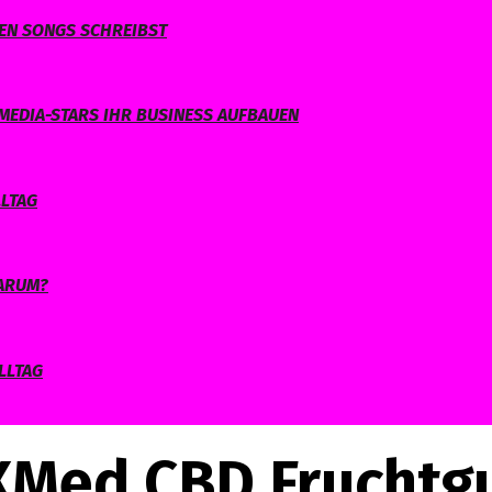
NEN SONGS SCHREIBST
MEDIA-STARS IHR BUSINESS AUFBAUEN
LLTAG
WARUM?
LLTAG
XMed CBD Frucht