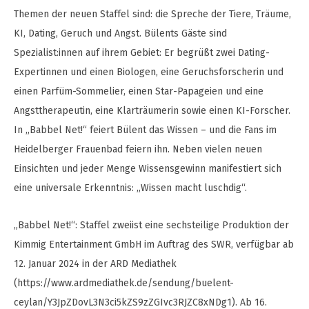
Themen der neuen Staffel sind: die Spreche der Tiere, Träume,
KI, Dating, Geruch und Angst. Bülents Gäste sind
Spezialist:innen auf ihrem Gebiet: Er begrüßt zwei Dating-
Expertinnen und einen Biologen, eine Geruchsforscherin und
einen Parfüm-Sommelier, einen Star-Papageien und eine
Angsttherapeutin, eine Klarträumerin sowie einen KI-Forscher.
In „Babbel Net!“ feiert Bülent das Wissen – und die Fans im
Heidelberger Frauenbad feiern ihn. Neben vielen neuen
Einsichten und jeder Menge Wissensgewinn manifestiert sich
eine universale Erkenntnis: „Wissen macht luschdig“.
„Babbel Net!“: Staffel zweiist eine sechsteilige Produktion der
Kimmig Entertainment GmbH im Auftrag des SWR, verfügbar ab
12. Januar 2024 in der ARD Mediathek
(https://www.ardmediathek.de/sendung/buelent-
ceylan/Y3JpZDovL3N3ci5kZS9zZGIvc3RJZC8xNDg1). Ab 16.