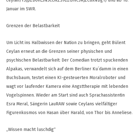
ceylan/Y3JpZDovL3N3ci5kZS9zZGIvc3RJZC8xNDg1) und ab 16.
Januar im SWR.
Grenzen der Belastbarkeit
Um Licht ins Halbwissen der Nation zu bringen, geht Bülent
Ceylan erneut an die Grenzen seiner physischen und
psychischen Belastbarkeit: Der Comedian trotzt spuckenden
Alpakas, verwandelt sich auf dem Berliner Ku´damm in einen
Buchsbaum, testet einen KI-gesteuerten Moralroboter und
wagt vor laufender Kamera eine Angsttherapie mit lebenden
Vogelspinnen. Wieder am Start sind auch Sprachassistentin
Esra Meral, Sängerin LauRAW sowie Ceylans vielfältiger
Figurenkosmos von Hasan über Harald, von Thor bis Anneliese.
„Wissen macht luschdig“