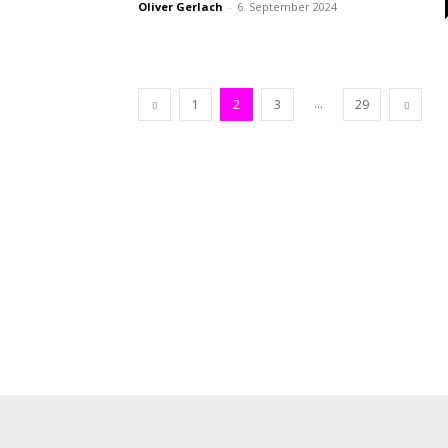
Oliver Gerlach
-
6. September 2024
...
1
2
3
29