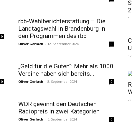
S
2
1.
rbb-Wahlberichterstattung – Die
Landtagswahl in Brandenburg in
den Programmen des rbb
0
C
Oliver Gerlach
-
12. September 2024
0
Ü
17
„Geld für die Guten“: Mehr als 1000
Vereine haben sich bereits...
Oliver Gerlach
-
8. September 2024
0
0
R
W
29
WDR gewinnt den Deutschen
Radiopreis in zwei Kategorien
Oliver Gerlach
-
5. September 2024
0