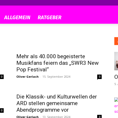
ALLGEMEIN
RATGEBER
Mehr als 40.000 begeisterte
Musikfans feiern das „SWR3 New
Pop Festival“
O
Oliver Gerlach
-
15. September 2024
0
0
5.
Die Klassik- und Kulturwellen der
ARD stellen gemeinsame
Abendprogramme vor
0
Oliver Gerlach
-
13. September 2024
0