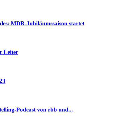
es: MDR-Jubiläumssaison startet
r Leiter
023
elling-Podcast von rbb und...